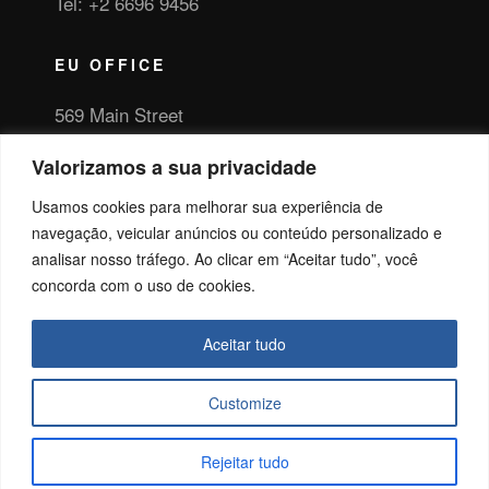
Tel: +2 6696 9456
EU OFFICE
569 Main Street
Netherlands
Valorizamos a sua privacidade
Tel: +695 6694 523
Usamos cookies para melhorar sua experiência de
navegação, veicular anúncios ou conteúdo personalizado e
analisar nosso tráfego. Ao clicar em “Aceitar tudo”, você
concorda com o uso de cookies.
SIGA-
UTILID
PROG
Aceitar tudo
NOS
ADES
RAMA
S
Download
Customize
Fornecedores
Links Úteis
Licenciados
Empresa
Rejeitar tudo
Profissionais
Cidadã