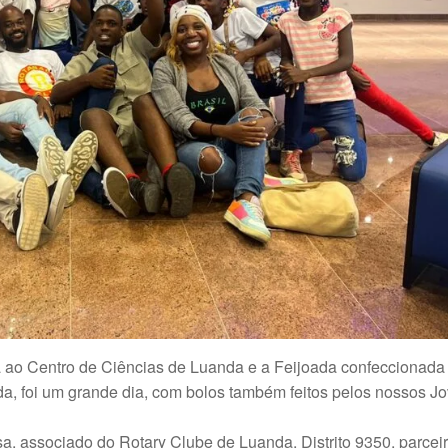
 ao Centro de Ciências de Luanda e a Feijoada confeccionada
a, foi um grande dia, com bolos também feitos pelos nossos J
 associado do Rotary Clube de Luanda, Distrito 9350, parcei