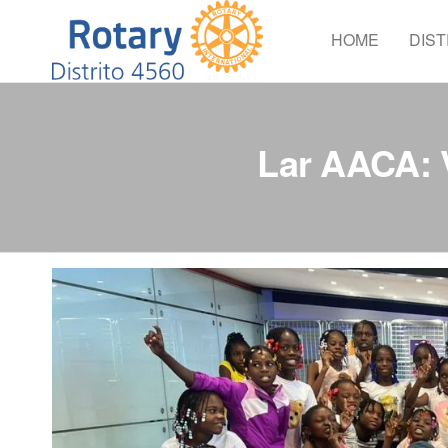
HOME
DIST
Distrito
Crie
Esperança
4560
no Mundo
Lar AACA: V