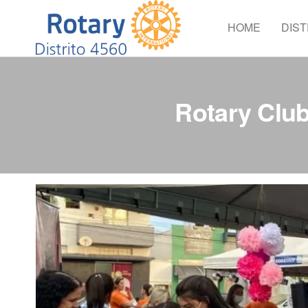
HOME
DIST
Distrito
Crie
Esperança
4560
no Mundo
Rotary Clu