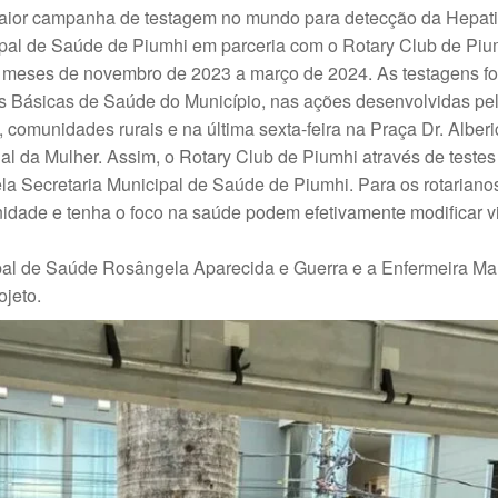
aior campanha de testagem no mundo para detecção da Hepati
ipal de Saúde de Piumhi em parceria com o Rotary Club de Piu
os meses de novembro de 2023 a março de 2024. As testagens f
 Básicas de Saúde do Município, nas ações desenvolvidas pe
comunidades rurais e na última sexta-feira na Praça Dr. Alber
l da Mulher. Assim, o Rotary Club de Piumhi através de teste
ela Secretaria Municipal de Saúde de Piumhi. Para os rotariano
nidade e tenha o foco na saúde podem efetivamente modificar v
pal de Saúde Rosângela Aparecida e Guerra e a Enfermeira Ma
jeto.