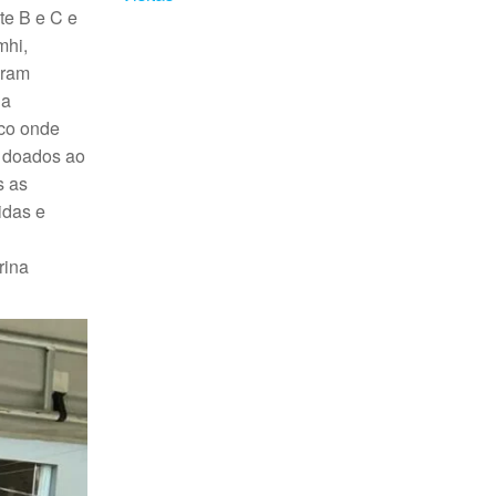
te B e C e
mhi,
oram
la
ico onde
s doados ao
s as
idas e
rina