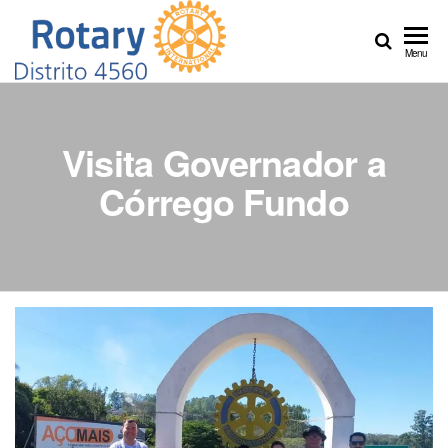
Distrito
Crie
Menu
Esperança
4560
no Mundo
Visita Governador a
Córrego Fundo