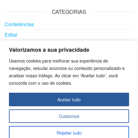
CATEGORIAS
Conferências
Edital
Eventos
Valorizamos a sua privacidade
Notícias
Usamos cookies para melhorar sua experiência de
Visitas
navegação, veicular anúncios ou conteúdo personalizado e
analisar nosso tráfego. Ao clicar em “Aceitar tudo”, você
concorda com o uso de cookies.
SIGA-
UTILID
PROG
NOS
ADES
RAMA
Aceitar tudo
S
Download
Fornecedores
Links Úteis
Customize
Licenciados
Empresa
Profissionais
Cidadã
Rejeitar tudo
Rotarianos