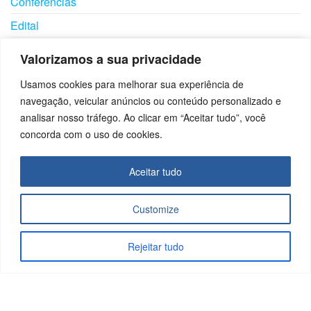
Conferências
Edital
Eventos
Valorizamos a sua privacidade
Notícias
Usamos cookies para melhorar sua experiência de
Visitas
navegação, veicular anúncios ou conteúdo personalizado e
analisar nosso tráfego. Ao clicar em “Aceitar tudo”, você
concorda com o uso de cookies.
SIGA-
UTILID
PROG
NOS
ADES
RAMA
Aceitar tudo
S
Download
Fornecedores
Links Úteis
Customize
Licenciados
Empresa
Profissionais
Cidadã
Rejeitar tudo
Rotarianos
Copyright © 2026 | Rotary International - Distrito 4560