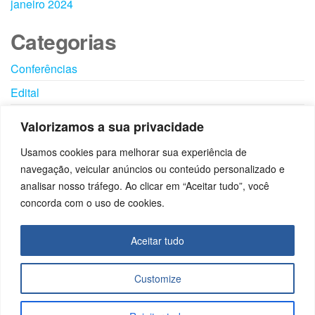
janeiro 2024
Categorias
Conferências
Edital
Eventos
Valorizamos a sua privacidade
Notícias
Usamos cookies para melhorar sua experiência de
Visitas
navegação, veicular anúncios ou conteúdo personalizado e
analisar nosso tráfego. Ao clicar em “Aceitar tudo”, você
concorda com o uso de cookies.
SIGA-
UTILID
PROG
NOS
ADES
RAMA
Aceitar tudo
S
Download
Fornecedores
Links Úteis
Customize
Licenciados
Empresa
Profissionais
Cidadã